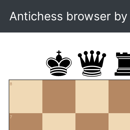
Antichess browser b
8
7