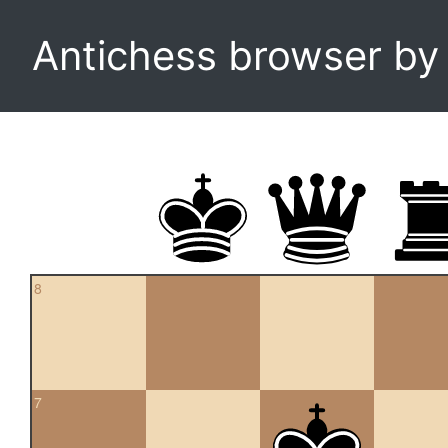
Antichess browser b
8
7