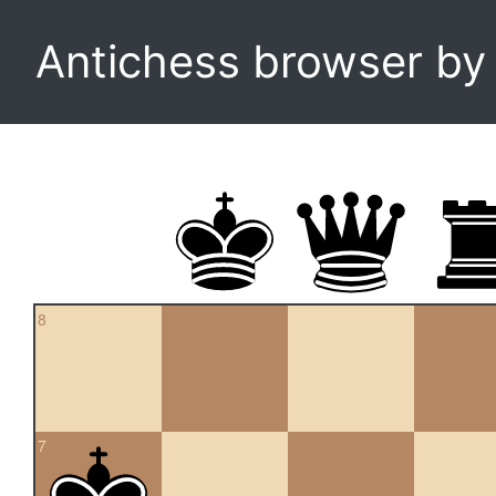
Antichess browser b
8
7