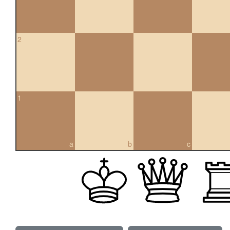
2
1
a
b
c