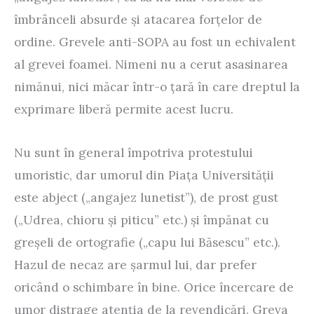
îmbrânceli absurde și atacarea forțelor de
ordine. Grevele anti-SOPA au fost un echivalent
al grevei foamei. Nimeni nu a cerut asasinarea
nimănui, nici măcar într-o țară în care dreptul la
exprimare liberă permite acest lucru.
Nu sunt în general împotriva protestului
umoristic, dar umorul din Piața Universității
este abject („angajez lunetist”), de prost gust
(„Udrea, chioru și piticu” etc.) și împănat cu
greșeli de ortografie („capu lui Băsescu” etc.).
Hazul de necaz are șarmul lui, dar prefer
oricând o schimbare în bine. Orice încercare de
umor distrage atenția de la revendicări. Greva