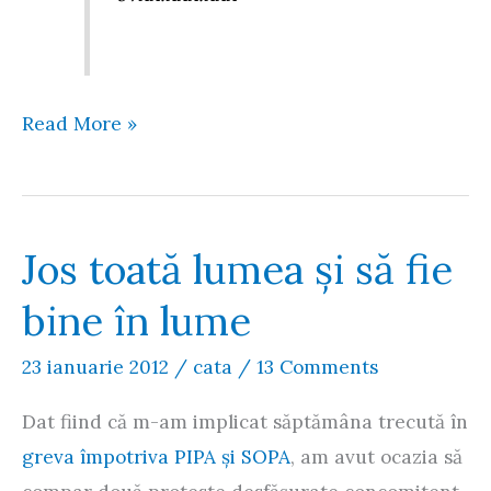
Mesaj
Read More »
către
Primăria
Sectorului
Jos toată lumea și să fie
2
bine în lume
23 ianuarie 2012
/
cata
/
13 Comments
Dat fiind că m-am implicat săptămâna trecută în
greva împotriva PIPA și SOPA
, am avut ocazia să