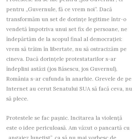
pentru „Guvernule, fă ce vrem noi”. Dacă
transformăm un set de dorințe legitime într-o
vendetă împotriva unui set fix de persoane, ne
îndepărtăm de la scopul final al democrației:
vrem să trăim în libertate, nu să ostracizăm pe
cineva. Dacă dorințele protestatarilor s-ar
îndeplini astăzi (jos Băsescu, jos Guvernul),
România s-ar cufunda în anarhie. Grevele de pe
Internet au cerut Senatului SUA să facă ceva, nu
să plece.
Protestele se fac pașnic. Incitarea la violență
este o idee periculoasă. Am văzut o pancartă cu
„angajez lunetist”, ca să nu mai vorbesc de