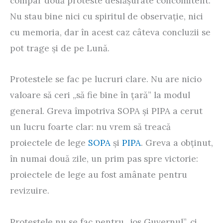
compar două proteste desfășurate concomitent.
Nu stau bine nici cu spiritul de observație, nici
cu memoria, dar în acest caz câteva concluzii se
pot trage și de pe Lună.
Protestele se fac pe lucruri clare. Nu are nicio
valoare să ceri „să fie bine în țară” la modul
general. Greva împotriva SOPA și PIPA a cerut
un lucru foarte clar: nu vrem să treacă
proiectele de lege
SOPA
și
PIPA
. Greva a obținut,
în numai două zile, un prim pas spre victorie:
proiectele de lege au fost amânate pentru
revizuire.
Protestele nu se fac pentru „jos Guvernul”, ci