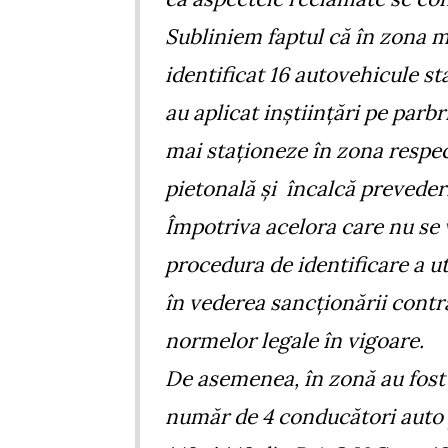
Subliniem faptul că în zona ma
identificat 16 autovehicule st
au aplicat inștiințări pe parbr
mai staționeze în zona respe
pietonală și încalcă prevederi
Împotriva acelora care nu se 
procedura de identificare a ut
în vederea sancționării contr
normelor legale în vigoare.
De asemenea, în zonă au fost
număr de 4 conducători auto 