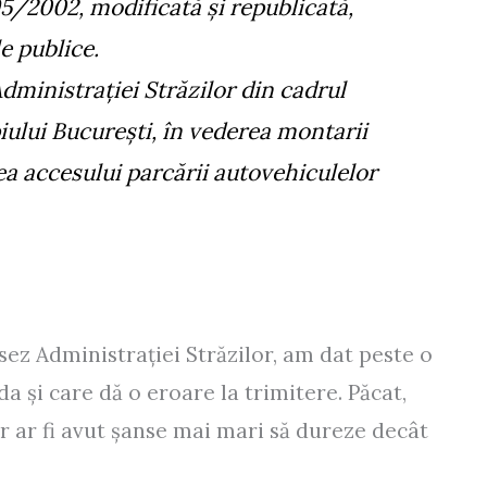
195/2002, modificată și republicată,
e publice.
ministrației Străzilor din cadrul
ului București, în vederea montarii
ea accesului parcării autovehiculelor
ez Administrației Străzilor, am dat peste o
 și care dă o eroare la trimitere. Păcat,
ar ar fi avut șanse mai mari să dureze decât