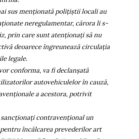
i sus menționată polițiștii locali au
aționate neregulamentar, cărora li s-
iz, prin care sunt atenționați să nu
ctivă deoarece îngreunează circulația
le legale.
vor conforma, va fi declanșată
ilizatorilor autovehiculelor în cauză,
avenționale a acestora, potrivit
 sancționați contravențional un
pentru încălcarea prevederilor art