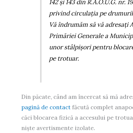
142 și 143 din R.A.O.U.G. nr. 
privind circulația pe drumuril
Vă îndrumăm să vă adresați Ad
Primăriei Generale a Municipi
unor stâlpișori pentru blocar
pe trotuar.
Din păcate, când am încercat să mă adres
pagină de contact
făcută complet anapoda
căci blocarea fizică a accesului pe trotu
niște avertismente izolate.