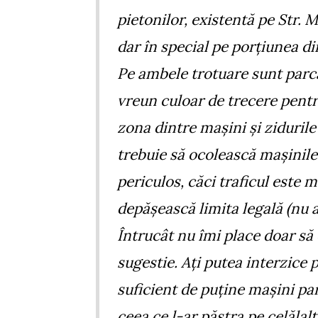
pietonilor, existentă pe Str. 
dar în special pe porțiunea din
Pe ambele trotuare sunt parca
vreun culoar de trecere pentru
zona dintre mașini și zidurile
trebuie să ocolească mașinile 
periculos, căci traficul este m
depășească limita legală (nu 
Întrucât nu îmi place doar să c
sugestie. Ați putea interzice 
suficient de puține mașini par
ceea ce l-ar păstra pe celălalt