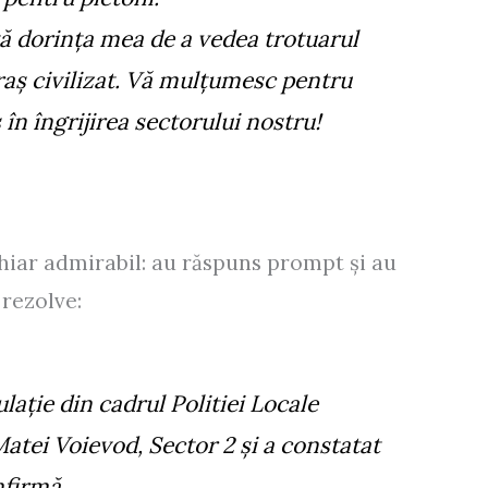
tă dorința mea de a vedea trotuarul
oraș civilizat. Vă mulțumesc pentru
 în îngrijirea sectorului nostru!
chiar admirabil: au răspuns prompt și au
 rezolve:
lație din cadrul Politiei Locale
Matei Voievod, Sector 2 și a constatat
nfirmă.