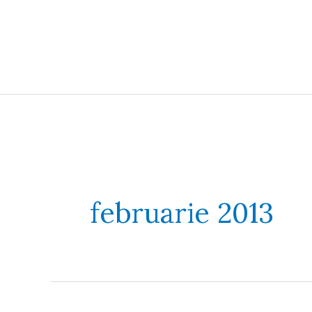
Skip
to
content
februarie 2013