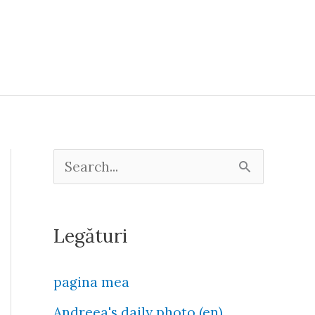
S
e
a
Legături
r
c
pagina mea
h
Andreea's daily photo (en)