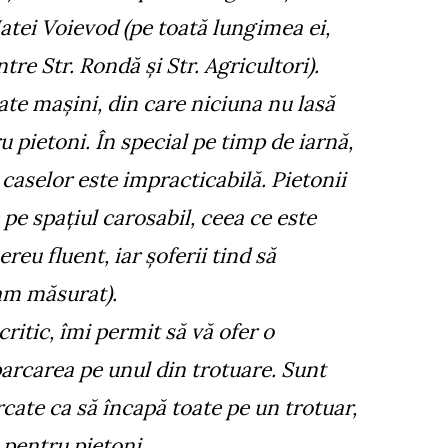
Matei Voievod (pe toată lungimea ei,
tre Str. Rondă și Str. Agricultori).
te mașini, din care niciuna nu lasă
 pietoni. În special pe timp de iarnă,
 caselor este impracticabilă. Pietonii
pe spațiul carosabil, ceea ce este
ereu fluent, iar șoferii tind să
am măsurat).
ritic, îmi permit să vă ofer o
parcarea pe unul din trotuare. Sunt
cate ca să încapă toate pe un trotuar,
 pentru pietoni.