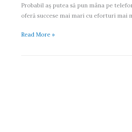
Probabil aș putea să pun mâna pe telefon, 
oferă succese mai mari cu eforturi mai m
Alo,
Read More »
cu
serverul
de
mail,
vă
rog