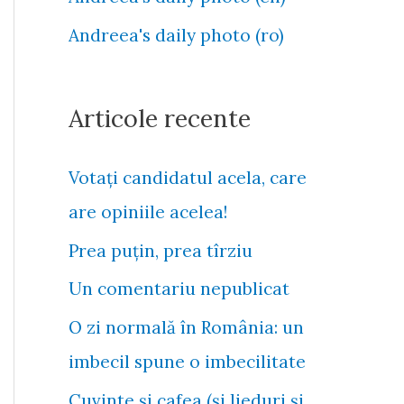
f
Andreea's daily photo (ro)
o
r
:
Articole recente
Votați candidatul acela, care
are opiniile acelea!
Prea puțin, prea tîrziu
Un comentariu nepublicat
O zi normală în România: un
imbecil spune o imbecilitate
Cuvinte și cafea (și lieduri și