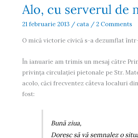
Alo, cu serverul de 
21 februarie 2013
/
cata
/
2 Comments
O mică victorie civică s-a dezumflat într
În ianuarie am trimis un mesaj către Prim
privința circulației pietonale pe Str. Mat
acolo, căci frecventez câteva localuri di
fost:
Bună ziua,
Doresc să vă semnalez o situ