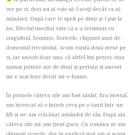
ore pe zi, deci nu ai voie să-l scoţi decât ca să
mănânci. După care te speli pe dinţi şi-l pui la
loc. Efectul imediat este că s-a terminat cu
ciugulitul. Seminţe, floricele, chipsuri sunt de
domeniul trecutului. Acum există două mese pe
zi, iar uneori doar una, că altfel îmi petrec ziua
numai printre aţe de dinţi şi periuţe şi uneori
mi-e mai lene decât mi-e foame.
În primele câteva zile am fost sâsâit. Era mortal,
am încercat să o întreb ceva pe o tanti într-un
lift şi ne-am crăcănat amândoi de râs. După aia
câteva zile mi-am ţinut gura. Cu româna m-am
obişnuit repede, dar în engleză mai am şi acum