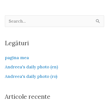
oribilele
greşeli
S
ale
e
mamei-
natură)
a
Legături
r
c
pagina mea
h
Andreea's daily photo (en)
f
Andreea's daily photo (ro)
o
r
:
Articole recente