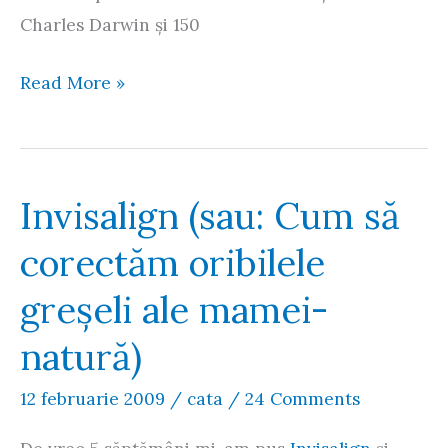
Charles Darwin şi 150
Darwin
Read More »
200
Invisalign (sau: Cum să
corectăm oribilele
greşeli ale mamei-
natură)
12 februarie 2009
/
cata
/
24 Comments