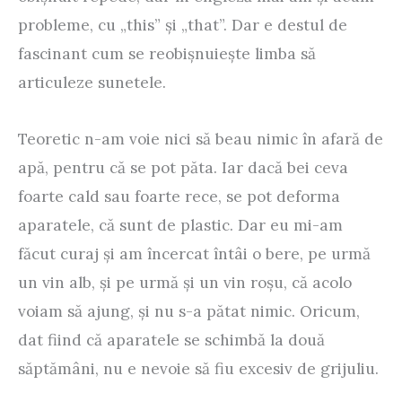
probleme, cu „this” şi „that”. Dar e destul de
fascinant cum se reobişnuieşte limba să
articuleze sunetele.
Teoretic n-am voie nici să beau nimic în afară de
apă, pentru că se pot păta. Iar dacă bei ceva
foarte cald sau foarte rece, se pot deforma
aparatele, că sunt de plastic. Dar eu mi-am
făcut curaj şi am încercat întâi o bere, pe urmă
un vin alb, şi pe urmă şi un vin roşu, că acolo
voiam să ajung, şi nu s-a pătat nimic. Oricum,
dat fiind că aparatele se schimbă la două
săptămâni, nu e nevoie să fiu excesiv de grijuliu.