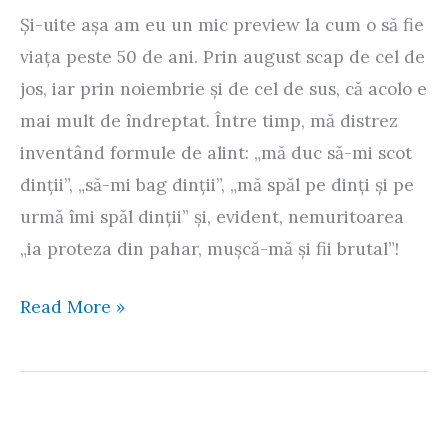
Şi-uite aşa am eu un mic preview la cum o să fie
viaţa peste 50 de ani. Prin august scap de cel de
jos, iar prin noiembrie şi de cel de sus, că acolo e
mai mult de îndreptat. Între timp, mă distrez
inventând formule de alint: „mă duc să-mi scot
dinţii”, „să-mi bag dinţii”, „mă spăl pe dinţi şi pe
urmă îmi spăl dinţii” şi, evident, nemuritoarea
„ia proteza din pahar, muşcă-mă şi fii brutal”!
Invisalign
Read More »
(sau:
Cum
să
corectăm