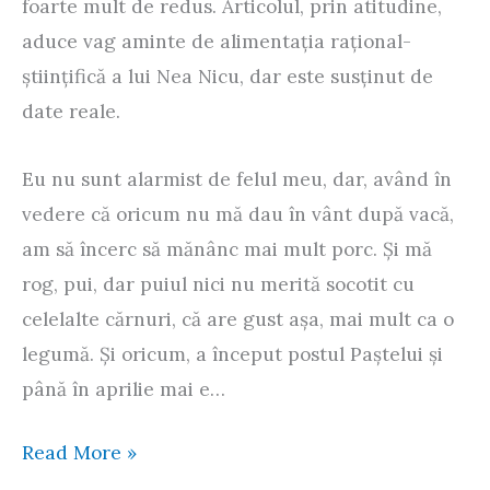
foarte mult de redus. Articolul, prin atitudine,
aduce vag aminte de alimentaţia raţional-
ştiinţifică a lui Nea Nicu, dar este susţinut de
date reale.
Eu nu sunt alarmist de felul meu, dar, având în
vedere că oricum nu mă dau în vânt după vacă,
am să încerc să mănânc mai mult porc. Şi mă
rog, pui, dar puiul nici nu merită socotit cu
celelalte cărnuri, că are gust aşa, mai mult ca o
legumă. Şi oricum, a început postul Paştelui şi
până în aprilie mai e…
Salvaţi
Read More »
planeta,