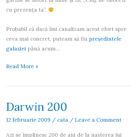
gărzile se întorc la mine şi zic „Cluj, ne onorezi
cu prezenţa ta”.
Probabil că dacă îmi canalizam acest efort spre
ceva mai concret, puteam să fiu
preşedintele
galaxiei
până acum…
Loremaster
Read More »
Cluj
Darwin 200
12 februarie 2009
/
cata
/
Leave a Comment
Azi se împlinesc 200 de ani de la naşterea lui