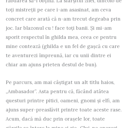
răbdarea să-l obţină. La sfârşitul zilei, dincolo de
toţi mistreţii pe care i-am asasinat, am ceva
concret care arată că n-am trecut degeaba prin
joc. Iar blazonul cu
!
face toţi banii. Şi mi-am
sporit respectul în ghilda mea, ceea ce pentru
mine contează (ghilda e un fel de gaşcă cu care
te aventurezi împreună, iar cu unii dintre ei
chiar am ajuns prieten destul de bun).
Pe parcurs, am mai câştigat un alt titlu haios,
„Ambasador”. Asta pentru că, făcând atâtea
questuri printre pitici, oameni, gnomi şi elfi, am
ajuns super-preaslăvit printre toate aceste rase.
Acum, dacă mă duc prin oraşele lor, toate