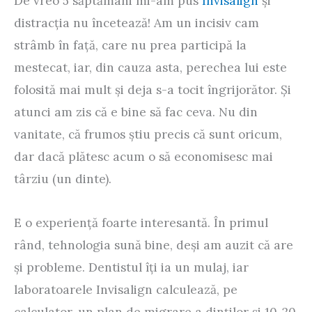
De vreo 5 săptămâni mi-am pus
Invisalign
şi
distracţia nu încetează! Am un incisiv cam
strâmb în faţă, care nu prea participă la
mestecat, iar, din cauza asta, perechea lui este
folosită mai mult şi deja s-a tocit îngrijorător. Şi
atunci am zis că e bine să fac ceva. Nu din
vanitate, că frumos ştiu precis că sunt oricum,
dar dacă plătesc acum o să economisesc mai
târziu (un dinte).
E o experienţă foarte interesantă. În primul
rând, tehnologia sună bine, deşi am auzit că are
şi probleme. Dentistul îţi ia un mulaj, iar
laboratoarele Invisalign calculează, pe
calculator, un plan de migrare a dinţilor şi 10-20