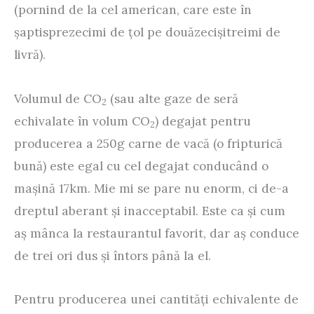
(pornind de la cel american, care este în
şaptisprezecimi de ţol pe douăzecişitreimi de
livră).
Volumul de CO
(sau alte gaze de seră
2
echivalate în volum CO
) degajat pentru
2
producerea a 250g carne de vacă (o fripturică
bună) este egal cu cel degajat conducând o
maşină 17km. Mie mi se pare nu enorm, ci de-a
dreptul aberant şi inacceptabil. Este ca şi cum
aş mânca la restaurantul favorit, dar aş conduce
de trei ori dus şi întors până la el.
Pentru producerea unei cantităţi echivalente de